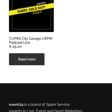
CUPRA City Garage x BTM-
Podcast Live
€
25,00
Read more
event24
is a brand of Spark Service,
experts in Live, Event and Sport Marketing.